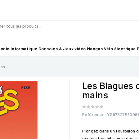
honie
Informatique
Consoles & Jeux vidéo
Mangas
Vélo électrique B
ins
Les Blagues 
mains
Référence
: YS9782756008
Plongez dans un tourbillon 
exploration hilarante des tr