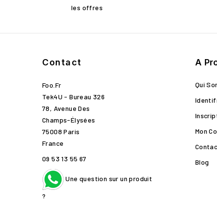
les offres
Contact
A Pr
Qui S
Foo.fr
Tek4U - Bureau 326
Identif
78, Avenue Des
Inscrip
Champs-Élysées
Mon C
75008 Paris
France
Conta
09 53 13 55 67
Blog
Une question sur un produit
?