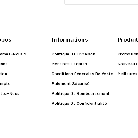
opos
Informations
Produi
ommes-Nous ?
Politique De Livraison
Promotio
iant
Mentions Légales
Nouveaux 
tion
Conditions Générales De Vente
Meilleure
ompte
Paiement Sécurisé
ctez-Nous
Politique De Remboursement
Politique De Confidentialité