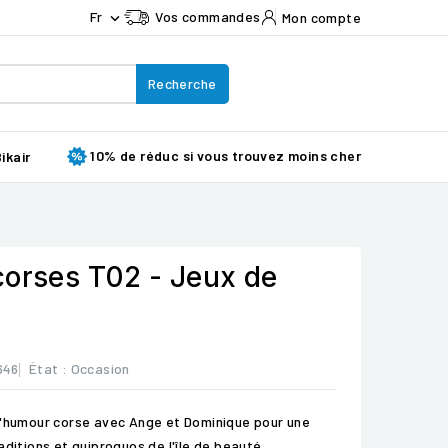
Fr
Vos commandes
Mon compte

Recherche
10% de réduc si vous trouvez moins cher
ikair
corses T02 - Jeux de
646
État :
Occasion
d'humour corse avec Ange et Dominique pour une
aditions et quiproquos de l'île de beauté.