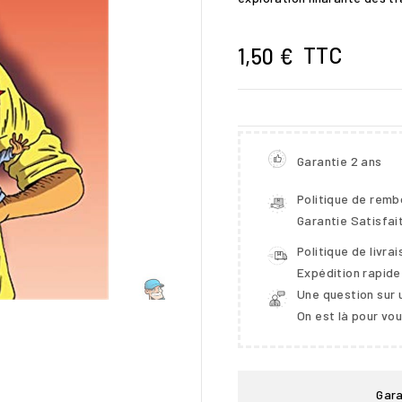
TTC
1,50 €
Garantie 2 ans
Politique de rem
Garantie Satisfai
Politique de livra
Expédition rapide

Une question sur 
On est là pour vo
Gara