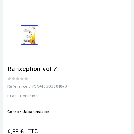
Rahxephon vol 7
Référence
: YS5413505301643
État :
Occasion
Genre : Japanimation
TTC
4,99 €