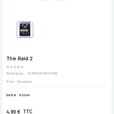
The Raid 2
Référence
: YS3700301044792
État :
Occasion
Genre : Action
TTC
4,99 €