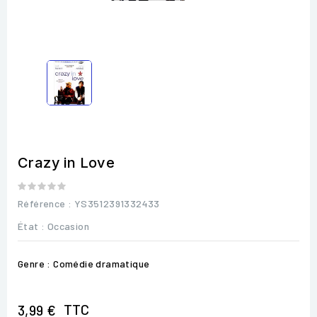
Crazy in Love
Référence
: YS3512391332433
État :
Occasion
Genre : Comédie dramatique
TTC
3,99 €