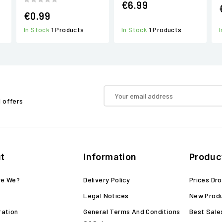
€6.99
€0.99
In Stock
1 Products
In Stock
1 Products
d offers
t
Information
Produc
re We?
Delivery Policy
Prices Dr
Legal Notices
New Prod
ration
General Terms And Conditions
Best Sale