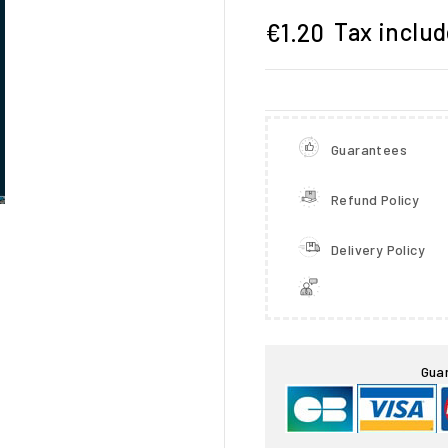
Tax inclu
€1.20
Guarantees
Refund Policy
Delivery Policy

Gua