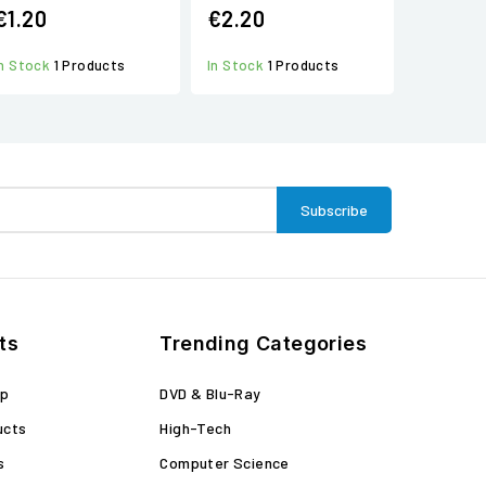
€1.20
€2.20
In Stock
1 Products
In Stock
1 Products
ts
Trending Categories
op
DVD & Blu-Ray
ucts
High-Tech
s
Computer Science