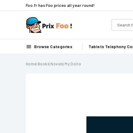
Foo.fr has Foo prices all year round!

Browse Categories
Tablets
Telephony
Co
Home
Books
Novels
My Dolto