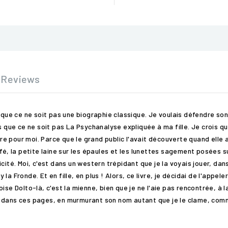
Reviews
s que ce ne soit pas une biographie classique. Je voulais défendre s
 que ce ne soit pas La Psychanalyse expliquée à ma fille. Je crois que
vre pour moi. Parce que le grand public l'avait découverte quand elle 
fé, la petite laine sur les épaules et les lunettes sagement posées s
. Moi, c'est dans un western trépidant que je la voyais jouer, dans u
ry la Fronde. Et en fille, en plus ! Alors, ce livre, je décidai de l'app
se Dolto-là, c'est la mienne, bien que je ne l'aie pas rencontrée, à la
ivre dans ces pages, en murmurant son nom autant que je le clame, c