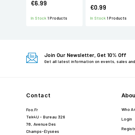
€6.99
€0.99
In Stock
1 Products
In Stock
1 Products
Join Our Newsletter, Get 10% Off
Get all latest information on events, sales an
Contact
Abou
Who A
Foo.fr
Tek4U - Bureau 326
Login
78, Avenue Des
Regist
Champs-Élysées