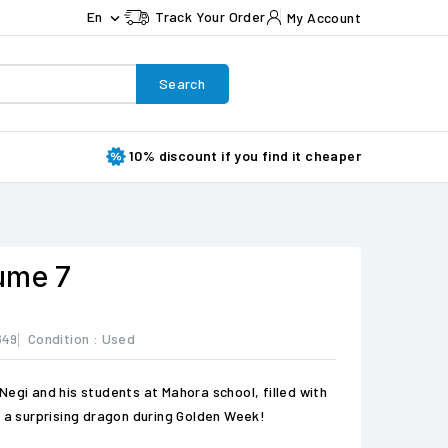
En
Track Your Order
My Account

Search
10% discount if you find it cheaper
ume 7
649
Condition :
Used
Negi and his students at Mahora school, filled with
d a surprising dragon during Golden Week!