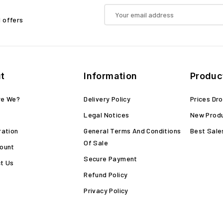
d offers
t
Information
Produc
re We?
Delivery Policy
Prices Dr
Legal Notices
New Prod
ration
General Terms And Conditions
Best Sale
Of Sale
ount
Secure Payment
t Us
Refund Policy
Privacy Policy