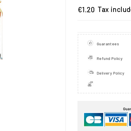
Tax inclu
€1.20
Guarantees
Refund Policy
Delivery Policy

Gua