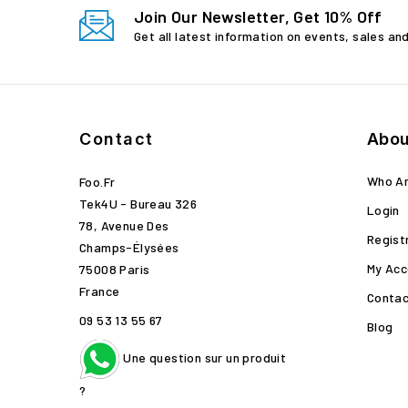
Join Our Newsletter, Get 10% Off
Get all latest information on events, sales an
Contact
Abou
Who A
Foo.fr
Tek4U - Bureau 326
Login
78, Avenue Des
Regist
Champs-Élysées
My Acc
75008 Paris
France
Contac
09 53 13 55 67
Blog
Une question sur un produit
?