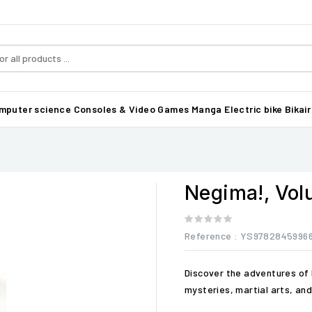
mputer science
Consoles & Video Games
Manga
Electric bike Bikair
Negima!, Vol
Reference
: YS9782845996
Discover the adventures of 
mysteries, martial arts, an