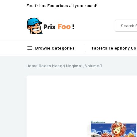
Foo.fr has Foo prices all year round!

Browse Categories
Tablets
Telephony
Co
Home
Books
Manga
Negima!, Volume 7