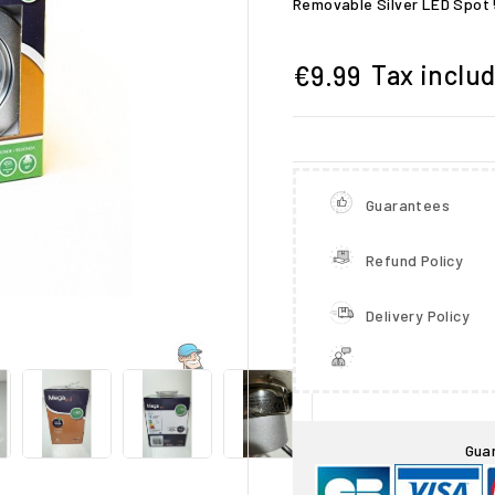
Removable Silver LED Spot 
Tax inclu
€9.99
Guarantees
Refund Policy
Delivery Policy

Gua