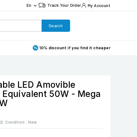
En
Track Your Order
My Account

Search
10% discount if you find it cheaper
able LED Amovible
 Equivalent 50W - Mega
0W
92
Condition :
New