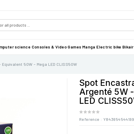
mputer science
Consoles & Video Games
Manga
Electric bike Bikair
- Equivalent 50W - Mega LED CLISS50W
Spot Encastr
Argenté 5W -
LED CLISS5
Reference
: Y84365454419