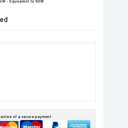
5W - Equivalent to 50W
ded
rantee of a secure payment