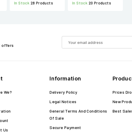
In Stock
20 Products
In Stock
28 Products
d offers
t
Information
Produc
re We?
Delivery Policy
Prices Dr
Legal Notices
New Prod
ration
General Terms And Conditions
Best Sale
Of Sale
ount
Secure Payment
t Us