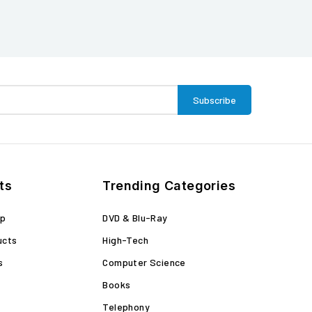
ts
Trending Categories
op
DVD & Blu-Ray
ucts
High-Tech
s
Computer Science
Books
Telephony