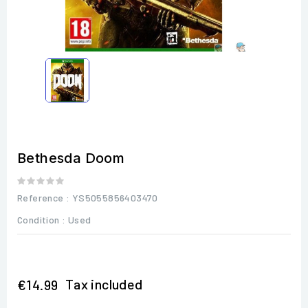
Bethesda Doom
Reference
: YS5055856403470
Condition :
Used
Tax included
€14.99