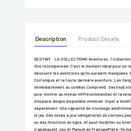
Description
Product Details
DESTINY : LA COLLECTION5 Aventures, 1 Collection É
fois récompensée. C'est le moment idéal pour se la
découvrir les aventures qu'ils auraient manquées. E
Corrompus et la toute dernière aventure, Les Seigne
immédiatement au combat.Comprend :DestinyExtens
pour monter au niveau 40Précommandez et recevez l
d'espace disque disponible minimum. Sujet à modif
séparément. Une capacité de stockage additionnell
le jeu. Des mises à jour obligatoires du contenu pe
ou des fonctions en ligne, et peut modifier ou int
s'appliquent.Jeu et Manuel en FrancaisPlate-forme