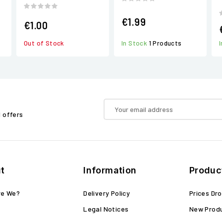
€1.99
€1.00
Out of Stock
In Stock
1 Products
d offers
t
Information
Produc
re We?
Delivery Policy
Prices Dr
Legal Notices
New Prod