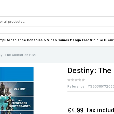
mputer science
Consoles & Video Games
Manga
Electric bike Bikair
ny: The Collection PS4
Destiny: The 
Reference
: YS5030917203
Tax inclu
€4.99