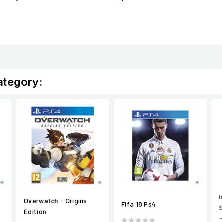
ategory:
Overwatch - Origins
Fifa 18 Ps4
Edition