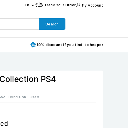
En
Track Your Order
My Account

Search
10% discount if you find it cheaper
Collection PS4
343
Condition :
Used
ded