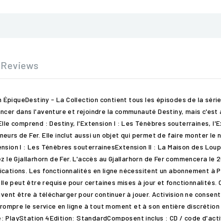
Reviews
piqueDestiny - La Collection contient tous les épisodes de la série 
ncer dans l'aventure et rejoindre la communauté Destiny, mais c'est 
lle comprend : Destiny, l'Extension I : Les Ténèbres souterraines, l'E
urs de Fer. Elle inclut aussi un objet qui permet de faire monter le 
ion I : Les Ténèbres souterrainesExtension II : La Maison des Lou
e Gjallarhorn de Fer. L'accès au Gjallarhorn de Fer commencera le 2
ications. Les fonctionnalités en ligne nécessitent un abonnement à 
e peut être requise pour certaines mises à jour et fonctionnalités. 
uvent être à télécharger pour continuer à jouer. Activision ne consent
errompre le service en ligne à tout moment et à son entière discrétio
: PlayStation 4Edition: StandardComposent inclus : CD / code d'act