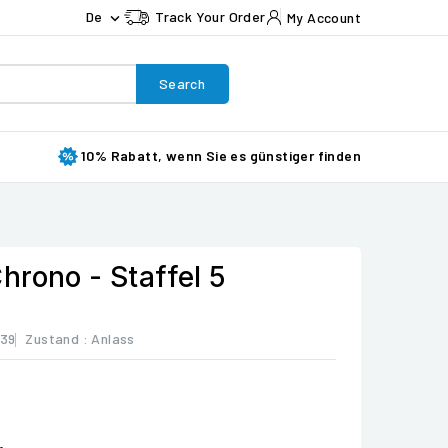
De
Track Your Order
My Account

Search
10% Rabatt, wenn Sie es günstiger finden
hrono - Staffel 5
39
Zustand :
Anlass