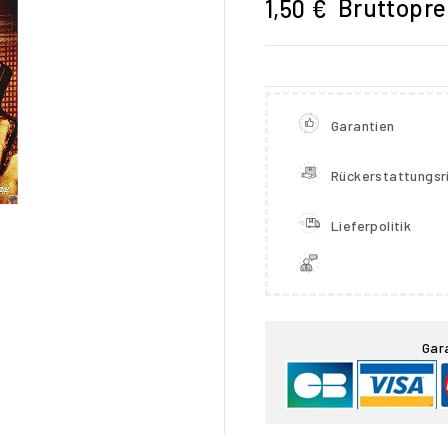
Bruttopre
1,50 €
Garantien
Rückerstattungsri
Lieferpolitik

Gar