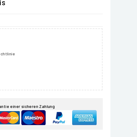
is
chtlinie
antie einer sicheren Zahlung