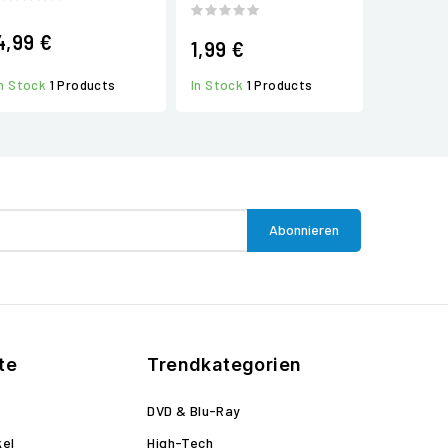
4,99 €
1,99 €
In Stock
1 Products
In Stock
1 Products
te
Trendkategorien
DVD & Blu-Ray
kel
High-Tech