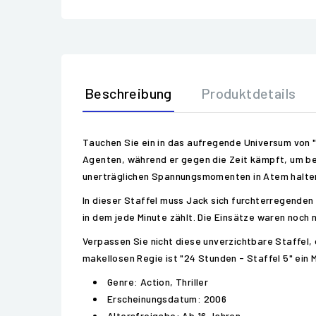
Beschreibung
Produktdetails
Tauchen Sie ein in das aufregende Universum von "2
Agenten, während er gegen die Zeit kämpft, um be
unerträglichen Spannungsmomenten in Atem halte
In dieser Staffel muss Jack sich furchterregenden
in dem jede Minute zählt. Die Einsätze waren noch n
Verpassen Sie nicht diese unverzichtbare Staffel,
makellosen Regie ist "24 Stunden - Staffel 5" ein Mu
Genre: Action, Thriller
Erscheinungsdatum: 2006
Altersfreigabe: Ab 16 Jahren