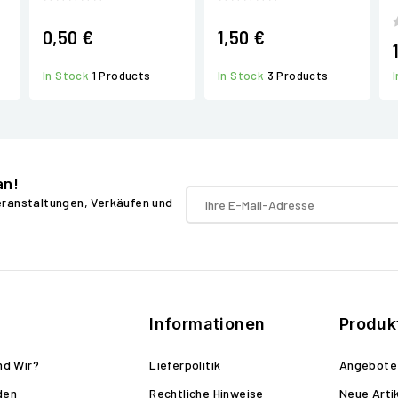
0,50 €
1,50 €
In Stock
1 Products
In Stock
3 Products
an!
Veranstaltungen, Verkäufen und
Informationen
Produk
nd Wir?
Lieferpolitik
Angebote
den
Rechtliche Hinweise
Neue Arti