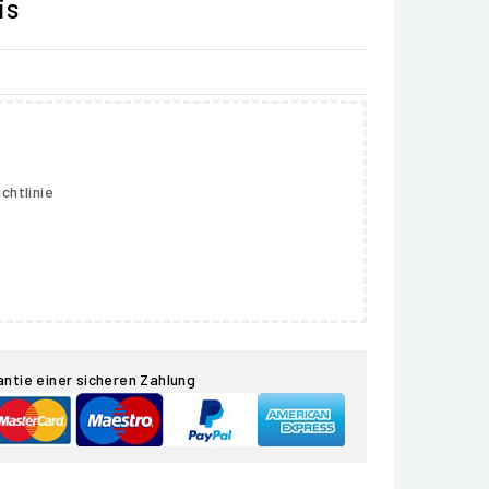
is
chtlinie
antie einer sicheren Zahlung