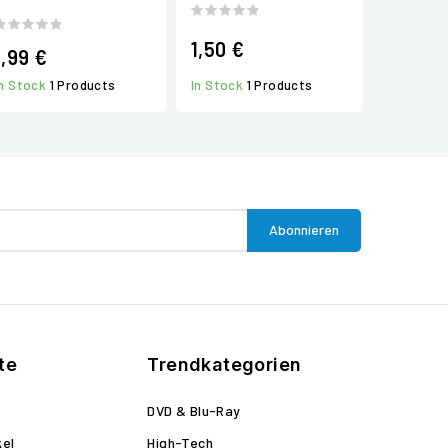
1,50 €
1,99 €
In Stock
1 Products
In Stock
1 Products
te
Trendkategorien
DVD & Blu-Ray
kel
High-Tech