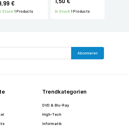
1,50 €
9,99 €
In Stock
1 Products
In Stock
1 Products
te
Trendkategorien
DVD & Blu-Ray
kel
High-Tech
its
Informatik