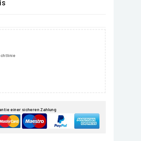
is
chtlinie
antie einer sicheren Zahlung