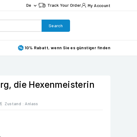
De
Track Your Order
My Account

Search
10% Rabatt, wenn Sie es günstiger finden
rg, die Hexenmeisterin
3
Zustand :
Anlass