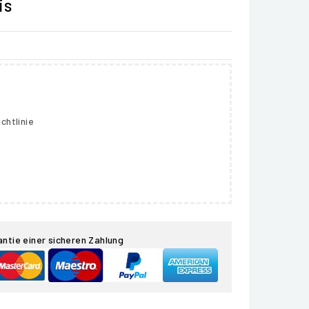
is
chtlinie
antie einer sicheren Zahlung