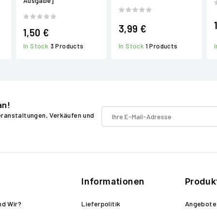
Ausgabe]
3,99 €
1,50 €
In Stock
1 Products
In Stock
3 Products
an!
Veranstaltungen, Verkäufen und
Informationen
Produk
nd Wir?
Lieferpolitik
Angebote