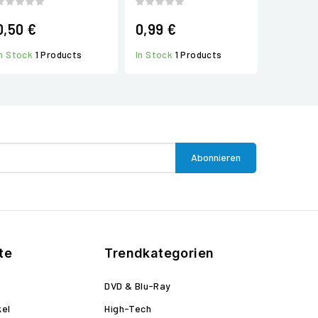
0,50 €
0,99 €
In Stock
1 Products
In Stock
1 Products
te
Trendkategorien
DVD & Blu-Ray
kel
High-Tech