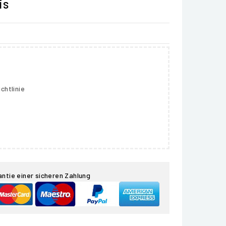
is
chtlinie
antie einer sicheren Zahlung