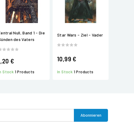
entral Null, Band 1 - Die
Star Wars - Ziel - Vader
Sünden des Vaters
10,99 €
1,20 €
In Stock
1 Products
In Stock
1 Products