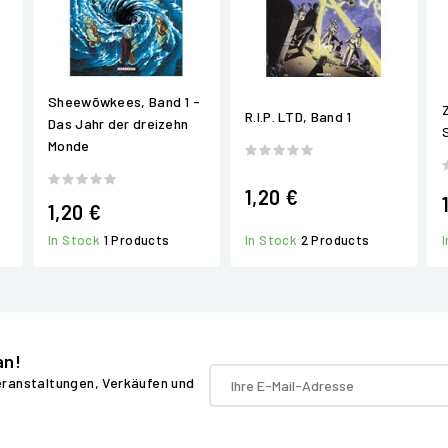
Sheewõwkees, Band 1 -
Z
R.I.P. LTD, Band 1
Das Jahr der dreizehn
Monde
1,20 €
1,20 €
In Stock
1 Products
In Stock
2 Products
an!
Veranstaltungen, Verkäufen und