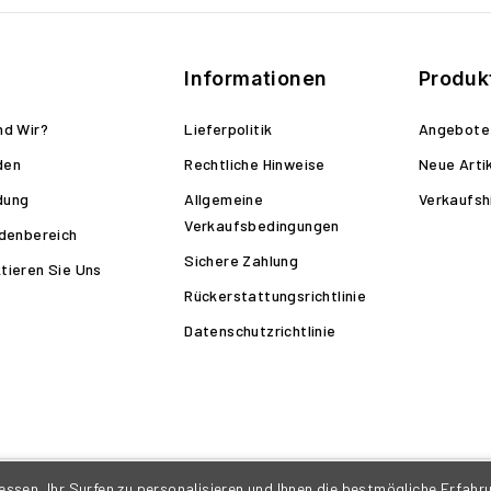
Informationen
Produk
nd Wir?
Lieferpolitik
Angebote
den
Rechtliche Hinweise
Neue Arti
dung
Allgemeine
Verkaufsh
Verkaufsbedingungen
ndenbereich
Sichere Zahlung
tieren Sie Uns
Rückerstattungsrichtlinie
Datenschutzrichtlinie
sen, Ihr Surfen zu personalisieren und Ihnen die bestmögliche Erfahrun