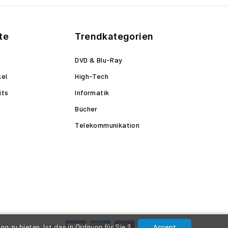
te
Trendkategorien
DVD & Blu-Ray
kel
High-Tech
its
Informatik
Bücher
Telekommunikation
g zu bieten. Ist das in Ordnung für Sie ?
Accept