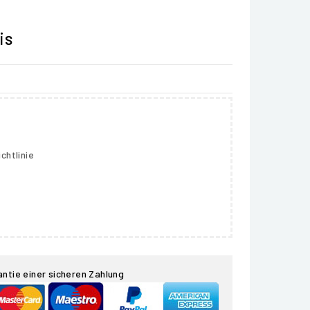
is
chtlinie
antie einer sicheren Zahlung