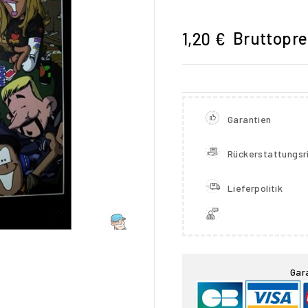
Bruttopre
1,20 €
Garantien
Rückerstattungsri
Lieferpolitik

Gar