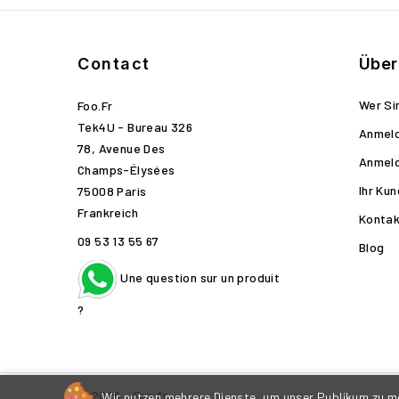
Contact
Über
Wer Si
Foo.fr
Tek4U - Bureau 326
Anmel
78, Avenue Des
Anmel
Champs-Élysées
Ihr Ku
75008 Paris
Frankreich
Kontak
09 53 13 55 67
Blog
Une question sur un produit
?
© 2026 - Foo.fr
Wir nutzen mehrere Dienste, um unser Publikum zu mes