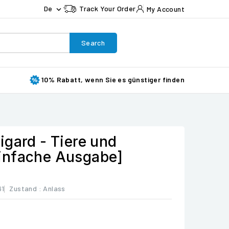
De
Track Your Order
My Account

Search
10% Rabatt, wenn Sie es günstiger finden
igard - Tiere und
infache Ausgabe]
61
Zustand :
Anlass