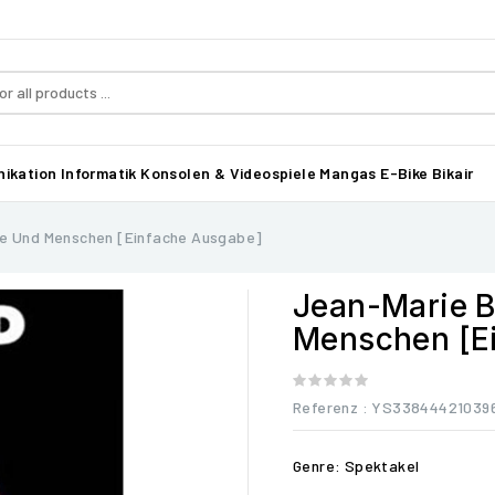
ikation
Informatik
Konsolen & Videospiele
Mangas
E-Bike Bikair
re Und Menschen [Einfache Ausgabe]
Jean-Marie B
Menschen [E
Referenz
: YS33844421039
Genre: Spektakel