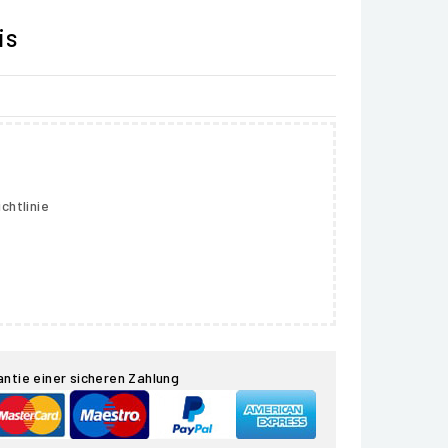
is
chtlinie
antie einer sicheren Zahlung