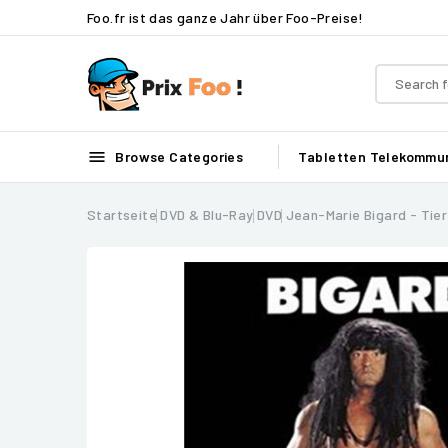
Foo.fr ist das ganze Jahr über Foo-Preise!

Browse Categories
Tabletten
Telekommun
Startseite
DVD & Blu-Ray
DVD
Jean-Marie Bigard - Tie