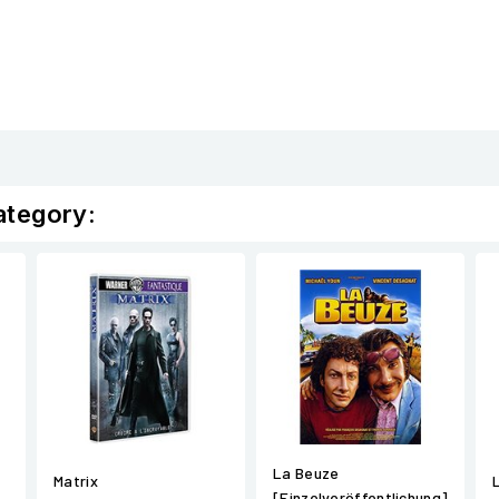
ategory:
La Beuze
Matrix
[Einzelveröffentlichung]