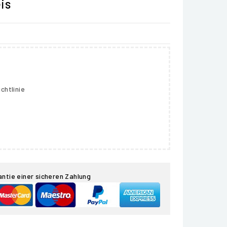
is
chtlinie
antie einer sicheren Zahlung