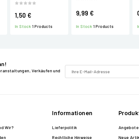
9,99 €
1,50 €
In Stock
1 Products
In Stock
1 Products
an!
Veranstaltungen, Verkäufen und
Informationen
Produk
nd Wir?
Lieferpolitik
Angebote
den
Rechtliche Hinweise
Neue Arti