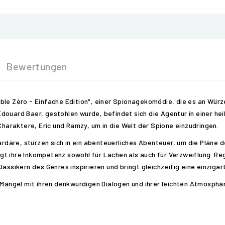
Bewertungen
le Zéro - Einfache Edition", einer Spionagekomödie, die es an Würze
douard Baer, gestohlen wurde, befindet sich die Agentur in einer hei
 Charaktere, Eric und Ramzy, um in die Welt der Spione einzudringen.
iardäre, stürzen sich in ein abenteuerliches Abenteuer, um die Pläne
t ihre Inkompetenz sowohl für Lachen als auch für Verzweiflung. Re
assikern des Genres inspirieren und bringt gleichzeitig eine einzigar
 Mängel mit ihren denkwürdigen Dialogen und ihrer leichten Atmosphär