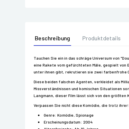
Beschreibung
Produktdetails
Tauchen Sie ein in das schräge Universum von "Doub
eine Rakete vom gefürchteten Mâle, gespielt von E
unter ihnen gibt, rekrutieren sie zwei farbenfrohe
Diese beiden falschen Agenten, verkleidet als Mill
Missverständnissen und komischen Situationen sorg
Langmann, dieser Film lässt sich von den größten Kl
Verpassen Sie nicht diese Komödie, die trotz ihrer
Genre: Komödie, Spionage
Erscheinungsdatum: 2004
Altersfreigabe: Ab 10 Jahren