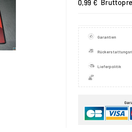
Bruttopre
0,99 €
Garantien
Rückerstattungsri
Lieferpolitik

Gar