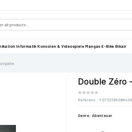
ikation
Informatik
Konsolen & Videospiele
Mangas
E-Bike Bikair
Ausgabe
Double Zéro 
Referenz
: YS73219509843
Genre: Abenteuer