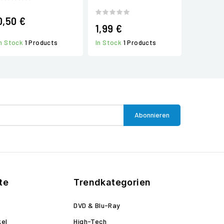
0,50 €
1,99 €
In Stock
1 Products
In Stock
1 Products
te
Trendkategorien
DVD & Blu-Ray
kel
High-Tech