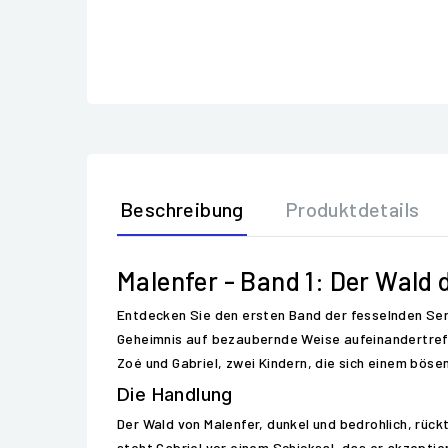
Beschreibung
Produktdetails
Malenfer - Band 1: Der Wald 
Entdecken Sie den ersten Band der fesselnden Serie
Geheimnis auf bezaubernde Weise aufeinandertreff
Zoé und Gabriel, zwei Kindern, die sich einem bö
Die Handlung
Der Wald von Malenfer, dunkel und bedrohlich, rüc
steht Gabriel vor einem Schicksal, das er akzept