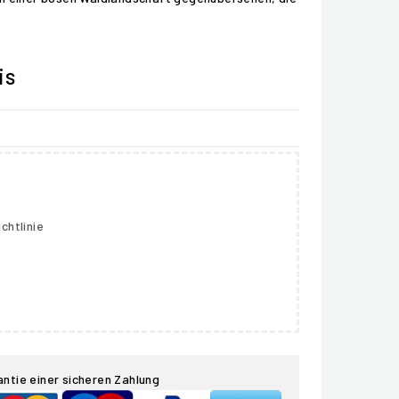
is
chtlinie
antie einer sicheren Zahlung