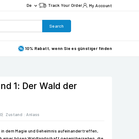
De
Track Your Order
My Account

Search
10% Rabatt, wenn Sie es günstiger finden
nd 1: Der Wald der
30
Zustand :
Anlass
, in dem Magie und Geheimnis aufeinandertreffen,
ch einer bösen Waldlandschaft gegenübersehen, die