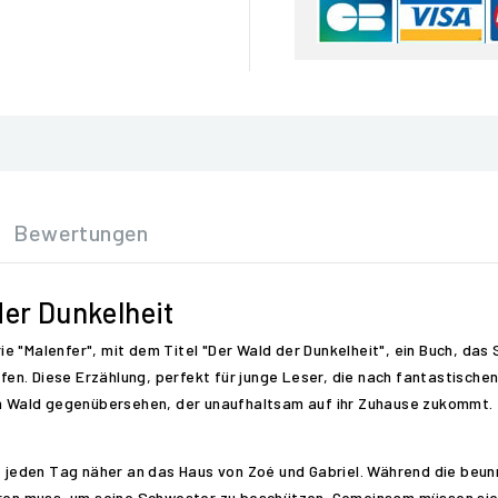
Bewertungen
der Dunkelheit
 "Malenfer", mit dem Titel "Der Wald der Dunkelheit", ein Buch, das S
en. Diese Erzählung, perfekt für junge Leser, die nach fantastische
sen Wald gegenübersehen, der unaufhaltsam auf ihr Zuhause zukommt.
kt jeden Tag näher an das Haus von Zoé und Gabriel. Während die beu
ieren muss, um seine Schwester zu beschützen. Gemeinsam müssen si