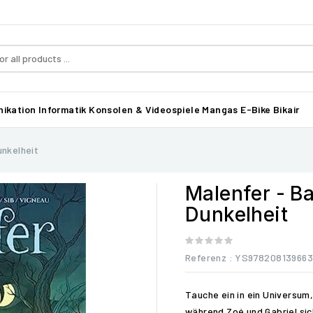
ikation
Informatik
Konsolen & Videospiele
Mangas
E-Bike Bikair
unkelheit
Malenfer - Ba
Dunkelheit
Referenz
: YS97820813966
Tauche ein in ein Universum
während Zoé und Gabriel si