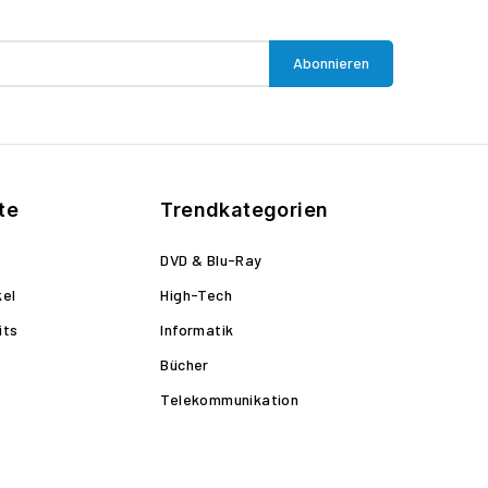
te
Trendkategorien
DVD & Blu-Ray
kel
High-Tech
its
Informatik
Bücher
Telekommunikation