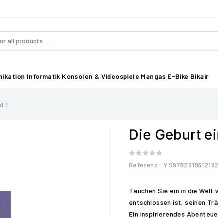
ikation
Informatik
Konsolen & Videospiele
Mangas
E-Bike Bikair
d 1
Die Geburt e
Referenz
: YS978291961219
Tauchen Sie ein in die Welt 
entschlossen ist, seinen Tr
Ein inspirierendes Abenteuer