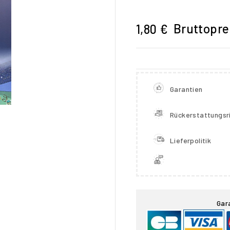
Bruttopre
1,80 €
Garantien
Rückerstattungsri
Lieferpolitik

Gar