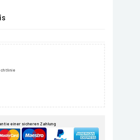
is
chtlinie
antie einer sicheren Zahlung