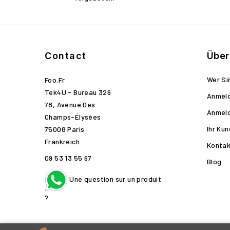
Contact
Über
Wer Si
Foo.fr
Tek4U - Bureau 326
Anmel
78, Avenue Des
Anmel
Champs-Élysées
Ihr Ku
75008 Paris
Frankreich
Kontak
09 53 13 55 67
Blog
Une question sur un produit
?