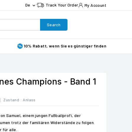
De
Track Your Order
My Account

Search
10% Rabatt, wenn Sie es günstiger finden
ines Champions - Band 1
2
Zustand :
Anlass
von Samuel, einem jungen Fußballprofi, der
äumen trotz der familiären Widerstände zu folgen.
 für alle.