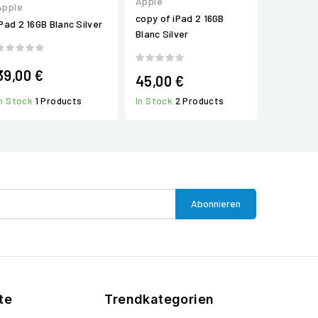
Apple
Apple
copy of iPad 2 16GB
iPad 2 16GB Blanc Silver
Blanc Silver
39,00 €
45,00 €
In Stock
1 Products
In Stock
2 Products
te
Trendkategorien