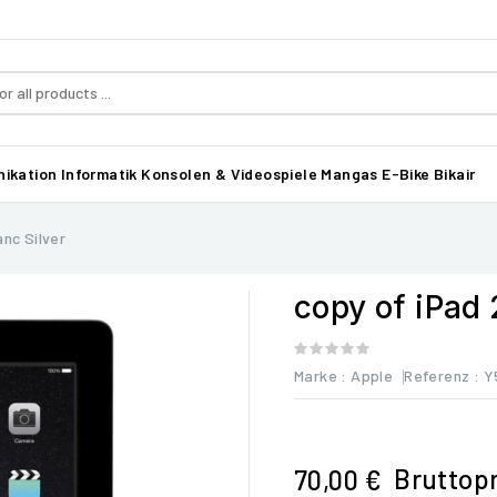
ikation
Informatik
Konsolen & Videospiele
Mangas
E-Bike Bikair
anc Silver
copy of iPad 
Marke :
Apple
Referenz
: Y
Bruttopr
70,00 €