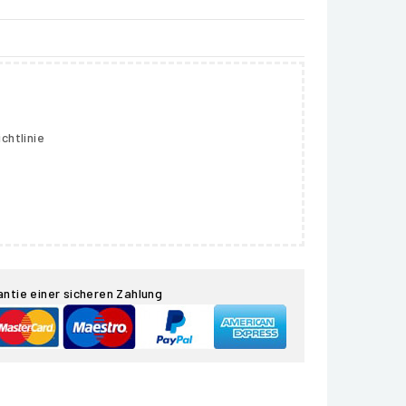
chtlinie
antie einer sicheren Zahlung