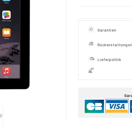
Garantien
Rückerstattungsri
Lieferpolitik

Gar