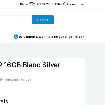
De
Track Your Order
My Account

Search
10% Rabatt, wenn Sie es günstiger finden
2 16GB Blanc Silver
56
Zustand :
Anlass
eis