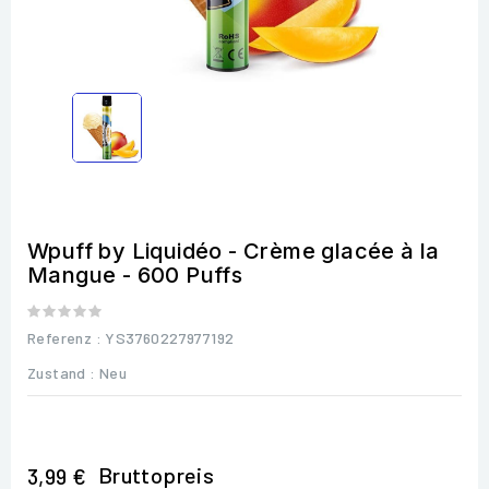
Wpuff by Liquidéo - Crème glacée à la
Mangue - 600 Puffs
Referenz
: YS3760227977192
Zustand :
Neu
Bruttopreis
3,99 €