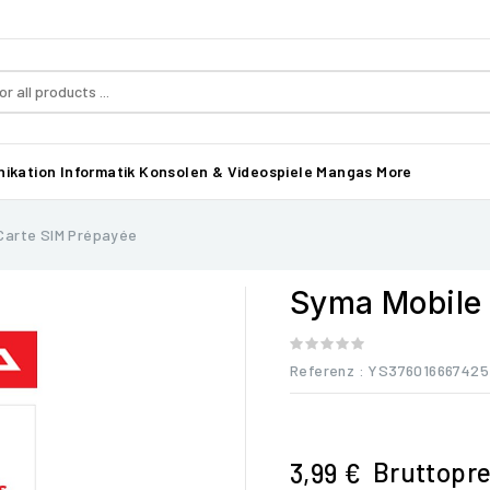
ikation
Informatik
Konsolen & Videospiele
Mangas
More
Carte SIM Prépayée
Syma Mobile 
Referenz
: YS376016667425
Bruttopre
3,99 €