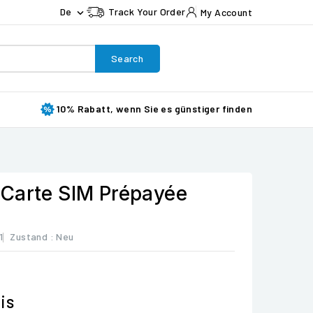
De
Track Your Order
My Account

Search
10% Rabatt, wenn Sie es günstiger finden
Carte SIM Prépayée
1
Zustand :
Neu
is