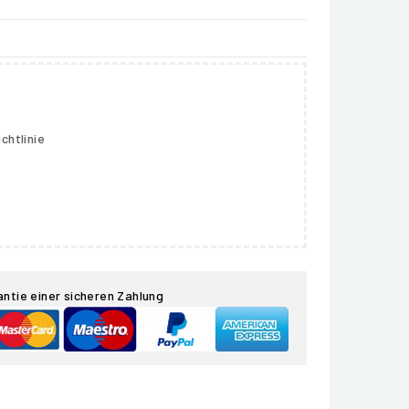
chtlinie
antie einer sicheren Zahlung