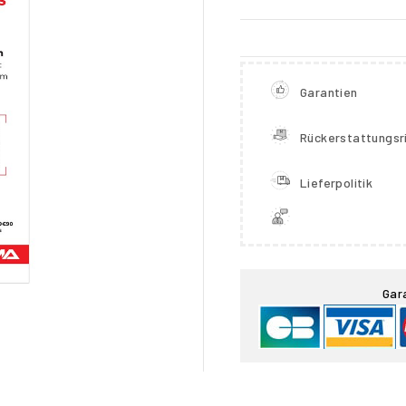
Garantien
Rückerstattungsri
Lieferpolitik

Gar