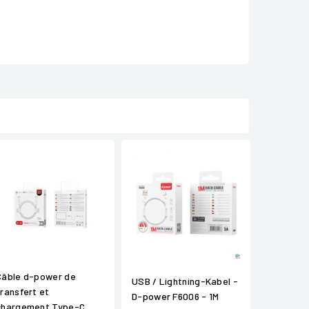
Câble d-power de
USB / Lightning-Kabel -
transfert et
D-power F6006 - 1M
chargement Type-C