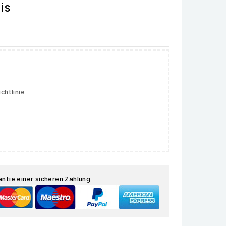
is
chtlinie
antie einer sicheren Zahlung