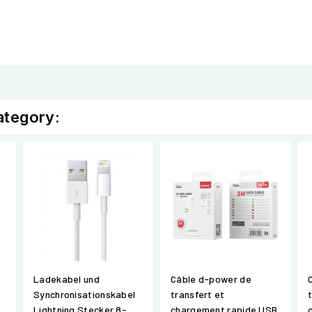
ategory:
Ladekabel und
Câble d-power de
Synchronisationskabel
transfert et
Lightning Stecker 8-
chargement rapide USB