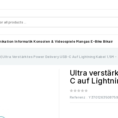
ikation
Informatik
Konsolen & Videospiele
Mangas
E-Bike Bikair
l
Ultra Verstärktes Power Delivery USB-C Auf Lightning Kabel 1,5M 
Ultra verstär
C auf Lightn
Referenz
: Y370126350875