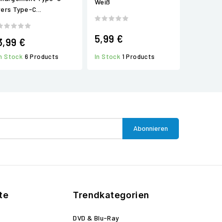
Weiß
vers Type-C...
5,99 €
3,99 €
In Stock
1 Products
In Stock
6 Products
te
Trendkategorien
DVD & Blu-Ray