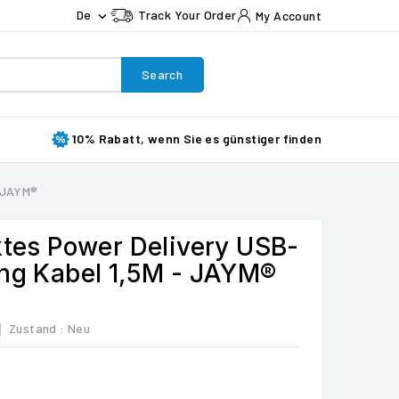
De
Track Your Order
My Account

Search
10% Rabatt, wenn Sie es günstiger finden
- JAYM®
ktes Power Delivery USB-
ing Kabel 1,5M - JAYM®
9
Zustand :
Neu