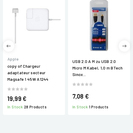
Apple
USB 2.0 A M zu USB 2.0
copy of Chargeur
Micro M Kabel, 1,0 m BTech
adaptateur secteur
Sinox...
Magsafe 1 45W A1244
7,08 €
19,99 €
In Stock
28 Products
In Stock
1 Products