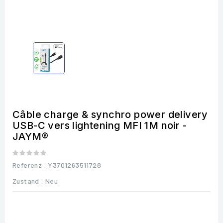
Câble charge & synchro power delivery
USB-C vers lightening MFI 1M noir -
JAYM®
Referenz
: Y3701263511728
Zustand :
Neu