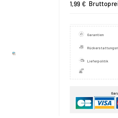
Bruttopre
1,99 €
Garantien
Rückerstattungsri
Lieferpolitik

Gar