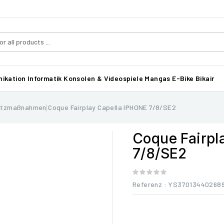
ikation
Informatik
Konsolen & Videospiele
Mangas
E-Bike Bikair
utzmaßnahmen
Coque Fairplay Capella IPHONE 7/8/SE2
Coque Fairpl
7/8/SE2
Referenz
: YS37013440268