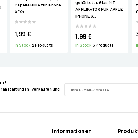
gehärtetes Glas MIT
Capella Hülle für iPhone
s
APPLIKATOR FÜR APPLE
X/Xs
IPHONE 6...
1,99 €
1,99 €
In Stock
2 Products
In Stock
3 Products
an!
Veranstaltungen, Verkäufen und
Informationen
Produk