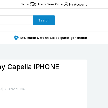
De
Track Your Order
My Account

Search
10% Rabatt, wenn Sie es günstiger finden
ay Capella IPHONE
99
Zustand :
Neu