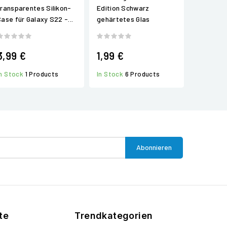
transparentes Silikon-
Edition Schwarz
Case für Galaxy S22 -...
gehärtetes Glas
3,99 €
1,99 €
In Stock
1 Products
In Stock
6 Products
te
Trendkategorien