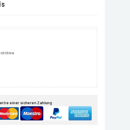
is
chtlinie
antie einer sicheren Zahlung