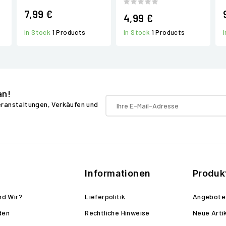
7,99 €
4,99 €
In Stock
1 Products
In Stock
1 Products
an!
Veranstaltungen, Verkäufen und
Informationen
Produk
nd Wir?
Lieferpolitik
Angebote
den
Rechtliche Hinweise
Neue Arti