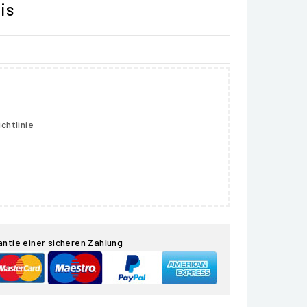
is
chtlinie
antie einer sicheren Zahlung