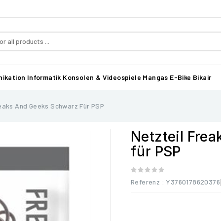
ikation
Informatik
Konsolen & Videospiele
Mangas
E-Bike Bikair
reaks And Geeks Schwarz Für PSP
Netzteil Fre
für PSP
Referenz
: Y3760178620376