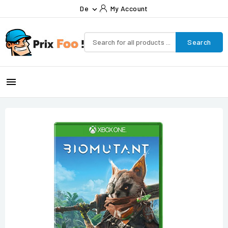
De
My Account

Search
