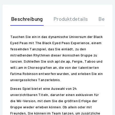
Beschreibung
Produktdetails
Bewer
Tauchen Sie ein in das dynamische Universum der Black
Eyed Peas mit The Black Eyed Peas Experience, einem
fesselnden Tanzspiel, das Sie einlädt, zu den
mitreißenden Rhythmen dieser ikonischen Gruppe zu
tanzen. Schließen Sie sich apl.de.ap, Fergie, Taboo und
will.i.am in Choreografien an, die von der talentierten
Fatima Robinson entworfen wurden, und erleben Sie ein
unvergessliches Tanzerlebnis.
Dieses Spiel bietet eine Auswahl von 24
unverzichtbaren Titeln, darunter einen exklusiven für
die Wii-Version, mit dem Sie die größten Erfolge der
Gruppe wieder erleben können. Ob allein oder mit
Freunden, Sie können im Team tanzen, um zusätzliche