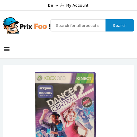
De
My Account

Search
