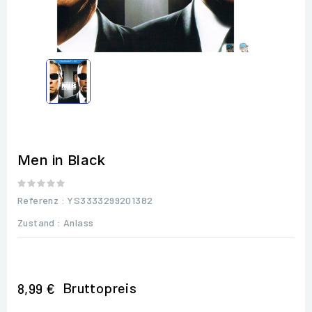
Men in Black
Referenz
: YS3333299201382
Zustand :
Anlass
Bruttopreis
8,99 €