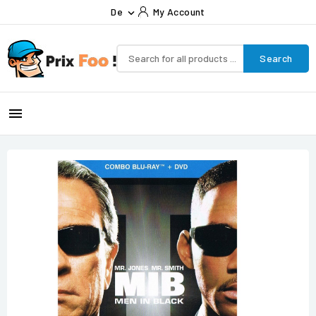
De
My Account

Search
