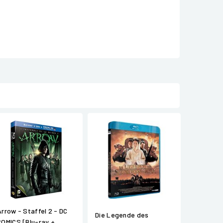
Arrow - Staffel 2 - DC
Die Legende des
COMICS [Blu-ray +