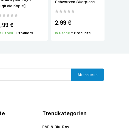
Schwarzen Skorpions
digitale Kopie]
2,99 €
1,99 €
In Stock
2 Products
In Stock
1 Products
te
Trendkategorien
DVD & Blu-Ray