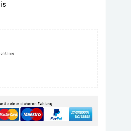
is
chtlinie
antie einer sicheren Zahlung