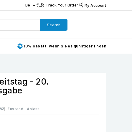
De
Track Your Order
My Account

Search
10% Rabatt, wenn Sie es günstiger finden
itstag - 20.
sgabe
83
Zustand :
Anlass