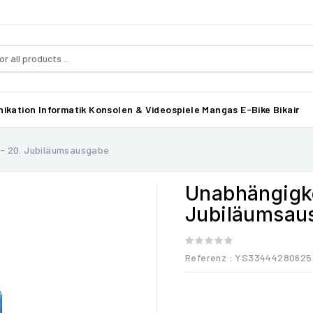
ikation
Informatik
Konsolen & Videospiele
Mangas
E-Bike Bikair
- 20. Jubiläumsausgabe
Unabhängigke
Jubiläumsau
Referenz
: YS33444280625