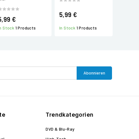
5,99 €
5,99 €
In Stock
1 Products
In Stock
1 Products
te
Trendkategorien
DVD & Blu-Ray
kel
High-Tech