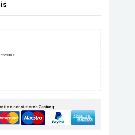
is
chtlinie
antie einer sicheren Zahlung