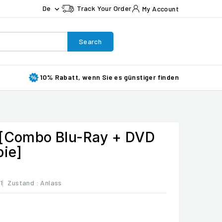
De
Track Your Order
My Account

Search
10% Rabatt, wenn Sie es günstiger finden
 [Combo Blu-Ray + DVD
pie]
1
Zustand :
Anlass