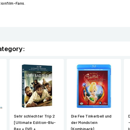
tionfilm-Fans.
ategory:
Sehr schlechter Trip 2
Die Fee Tinkerbell und
[Ultimate Edition-Blu-
der Mondstein
Ray + DVD +...
(Kombipack)