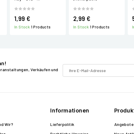
1,99 €
2,99 €
In Stock
1 Products
In Stock
1 Products
an!
Veranstaltungen, Verkäufen und
Informationen
Produk
nd Wir?
Lieferpolitik
Angebote
den
Rechtliche Hinweise
Neue Arti