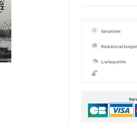
Garantien
Rückerstattungsri
Lieferpolitik

Gar