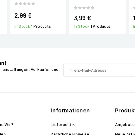
2,99 €
3,99 €
In Stock
1 Products
In Stock
1 Products
an!
Veranstaltungen, Verkäufen und
Informationen
Produk
nd Wir?
Lieferpolitik
Angebote
den
Rechtliche Hinweise
Neue Arti