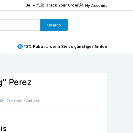
De
Track Your Order
My Account

Search
10% Rabatt, wenn Sie es günstiger finden
g" Perez
88
Zustand :
Anlass
is