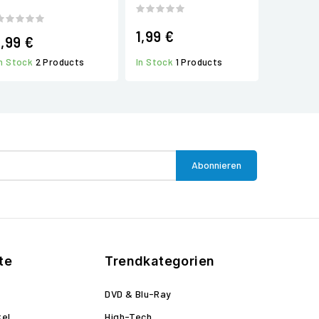
1,99 €
1,99 €
In Stock
1 Products
In Stock
2 Products
te
Trendkategorien
DVD & Blu-Ray
kel
High-Tech