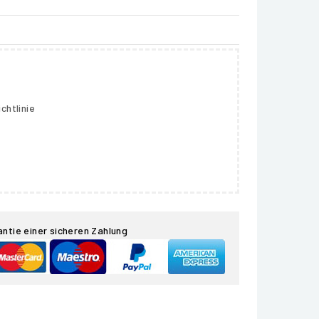
chtlinie
antie einer sicheren Zahlung