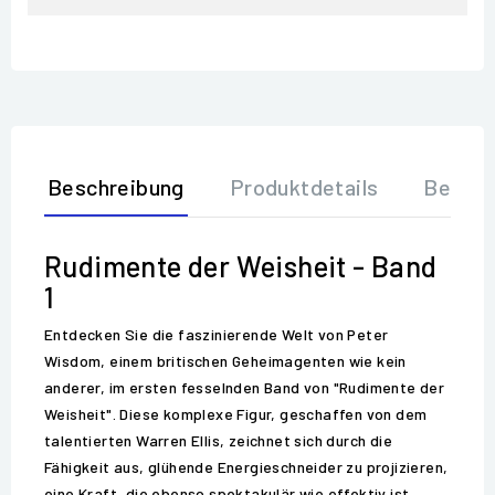
Beschreibung
Produktdetails
Bewer
Rudimente der Weisheit - Band
1
Entdecken Sie die faszinierende Welt von Peter
Wisdom, einem britischen Geheimagenten wie kein
anderer, im ersten fesselnden Band von "Rudimente der
Weisheit". Diese komplexe Figur, geschaffen von dem
talentierten Warren Ellis, zeichnet sich durch die
Fähigkeit aus, glühende Energieschneider zu projizieren,
eine Kraft, die ebenso spektakulär wie effektiv ist.