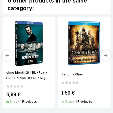
6 other products in the same
category:
ohne Identität [Blu-Ray +
Genghis Khan
DVD-Edition SteelBook]
1,50 €
3,99 €
In Stock
1 Products
In Stock
1 Products