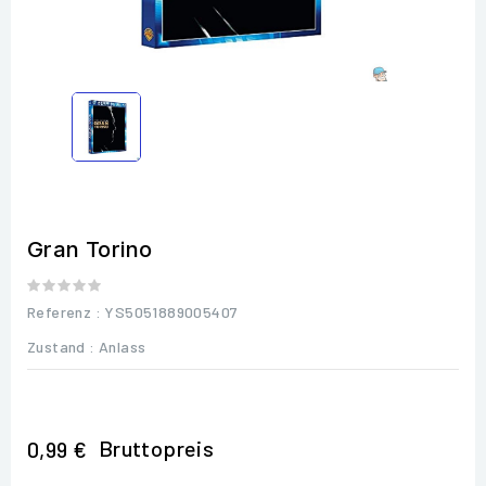
Gran Torino
Referenz
: YS5051889005407
Zustand :
Anlass
Bruttopreis
0,99 €