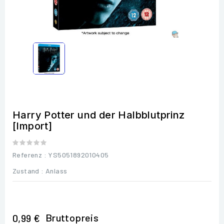
Harry Potter und der Halbblutprinz
[Import]
Referenz
: YS5051892010405
Zustand :
Anlass
Bruttopreis
0,99 €