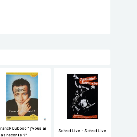
Franck Dubosc " j'vous ai
Schrei Live - Schrei Live
pas raconté ?"