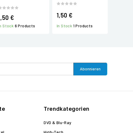
1,50 €
1,50 €
In Stock
1 Products
In Stock
6 Products
te
Trendkategorien
DVD & Blu-Ray
kel
High-Tech