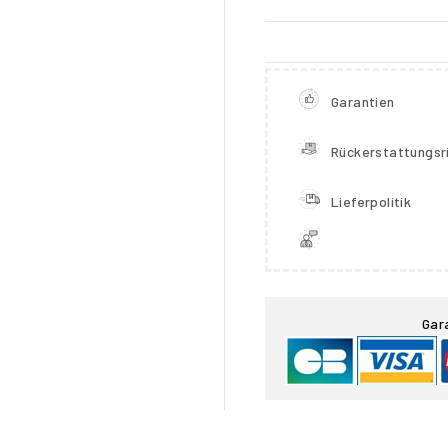
Garantien
Rückerstattungsri
Lieferpolitik

Gar