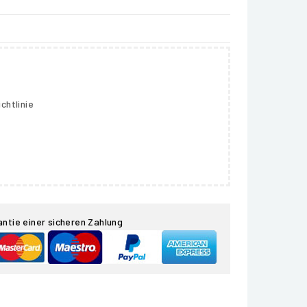
chtlinie
antie einer sicheren Zahlung