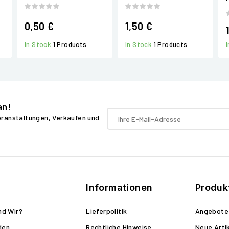
0,50 €
1,50 €
In Stock
1 Products
In Stock
1 Products
an!
Veranstaltungen, Verkäufen und
Informationen
Produk
nd Wir?
Lieferpolitik
Angebote
den
Rechtliche Hinweise
Neue Arti