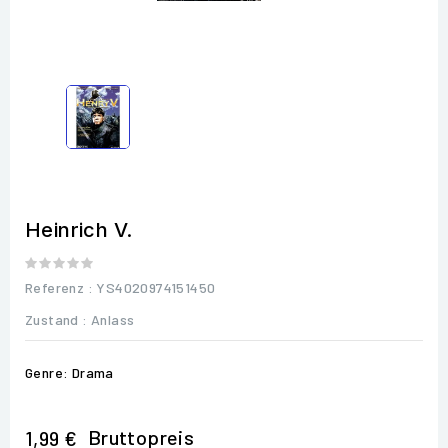
Heinrich V.
Referenz
: YS4020974151450
Zustand :
Anlass
Genre: Drama
Bruttopreis
1,99 €