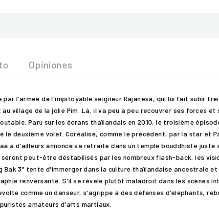
to
Opiniones
par l'armée de l'impitoyable seigneur Rajanesa, qui lui fait subir trei
u village de la jolie Pim. Là, il va peu à peu recouvrer ses forces et
edoutable. Paru sur les écrans thaïlandais en 2010, le troisième épiso
 le deuxième volet. Coréalisé, comme le précédent, par la star et Pan
 Jaa a d'ailleurs annoncé sa retraite dans un temple bouddhiste juste
seront peut-être déstabilisés par les nombreux flash-back, les visio
g Bak 3" tente d'immerger dans la culture thaïlandaise ancestrale et 
phie renversante. S'il se révèle plutôt maladroit dans les scènes in
 virevolte comme un danseur, s'agrippe à des défenses d'éléphants, rebo
s puristes amateurs d'arts martiaux.