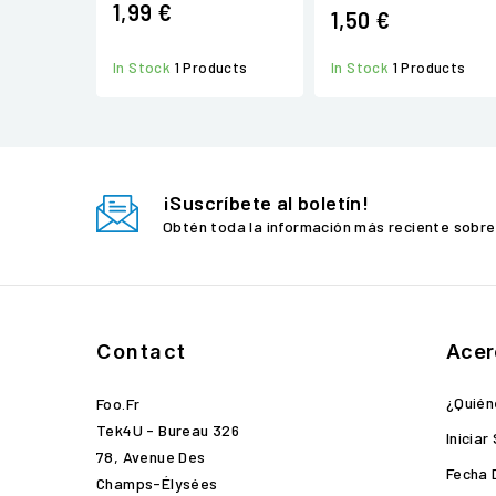
1,99 €
1,50 €
In Stock
1 Products
In Stock
1 Products
¡Suscríbete al boletín!
Obtén toda la información más reciente sobre
Contact
Acer
¿Quié
Foo.fr
Tek4U - Bureau 326
Iniciar
78, Avenue Des
Fecha 
Champs-Élysées