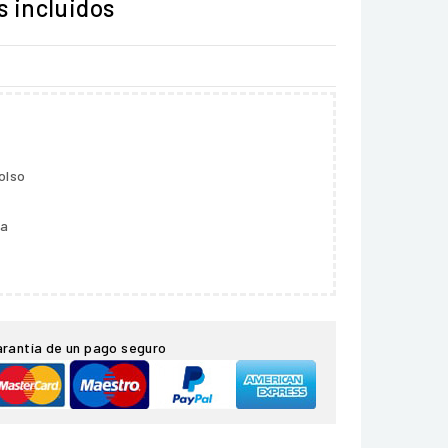
 incluidos
olso
ga
arantía de un pago seguro