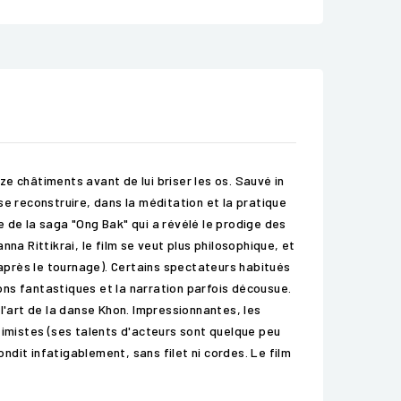
ze châtiments avant de lui briser les os. Sauvé in
 se reconstruire, dans la méditation et la pratique
de de la saga "Ong Bak" qui a révélé le prodige des
na Rittikrai, le film se veut plus philosophique, et
 après le tournage). Certains spectateurs habitués
ns fantastiques et la narration parfois décousue.
l'art de la danse Khon. Impressionnantes, les
timistes (ses talents d'acteurs sont quelque peu
ndit infatigablement, sans filet ni cordes. Le film