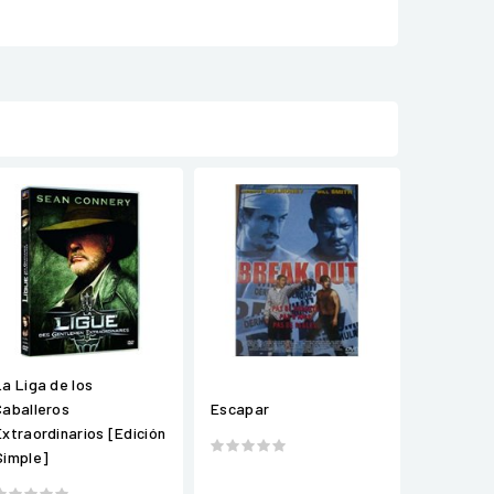
La Liga de los
Caballeros
Escapar
Extraordinarios [Edición
Simple]