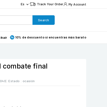
Es
Track Your Order
My Account

Search
10% de descuento si encuentras más barato
ikair
l combate final
0040
Estado :
ocasión