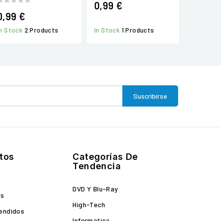
0,99 €
0,99 €
In Stock
2 Products
In Stock
1 Products
tos
Categorías De
Tendencia
DVD Y Blu-Ray
es
High-Tech
endidos
Informatica