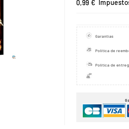
Impuestos
0,99 €
Garantías
Política de reemb
Política de entre

G