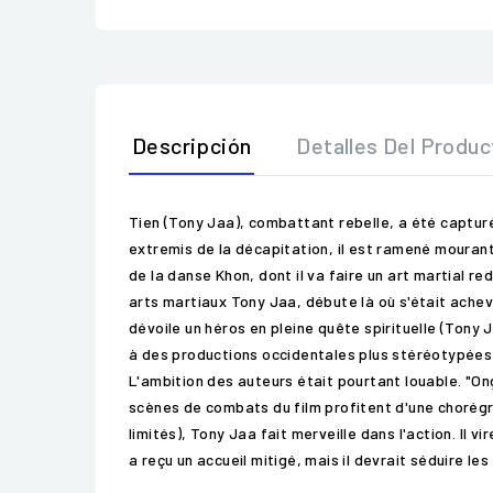
Descripción
Detalles Del Produc
Tien (Tony Jaa), combattant rebelle, a été capturé 
extremis de la décapitation, il est ramené mourant a
de la danse Khon, dont il va faire un art martial r
arts martiaux Tony Jaa, débute là où s'était achevé
dévoile un héros en pleine quête spirituelle (Tony
à des productions occidentales plus stéréotypées 
L'ambition des auteurs était pourtant louable. "On
scènes de combats du film profitent d'une chorégra
limités), Tony Jaa fait merveille dans l'action. Il
a reçu un accueil mitigé, mais il devrait séduire le