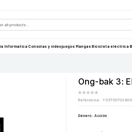
ía
Informatica
Consolas y videojuegos
Mangas
Bicicleta eléctrica B
Ong-bak 3: E
Referencia
: YS370072490
Género: Acción