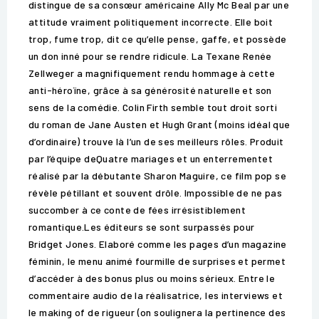
distingue de sa consœur américaine Ally Mc Beal par une
attitude vraiment politiquement incorrecte. Elle boit
trop, fume trop, dit ce qu’elle pense, gaffe, et possède
un don inné pour se rendre ridicule. La Texane Renée
Zellweger a magnifiquement rendu hommage à cette
anti-héroïne, grâce à sa générosité naturelle et son
sens de la comédie. Colin Firth semble tout droit sorti
du roman de Jane Austen et Hugh Grant (moins idéal que
d’ordinaire) trouve là l’un de ses meilleurs rôles. Produit
par l’équipe deQuatre mariages et un enterrementet
réalisé par la débutante Sharon Maguire, ce film pop se
révèle pétillant et souvent drôle. Impossible de ne pas
succomber à ce conte de fées irrésistiblement
romantique.Les éditeurs se sont surpassés pour
Bridget Jones. Elaboré comme les pages d’un magazine
féminin, le menu animé fourmille de surprises et permet
d’accéder à des bonus plus ou moins sérieux. Entre le
commentaire audio de la réalisatrice, les interviews et
le making of de rigueur (on soulignera la pertinence des