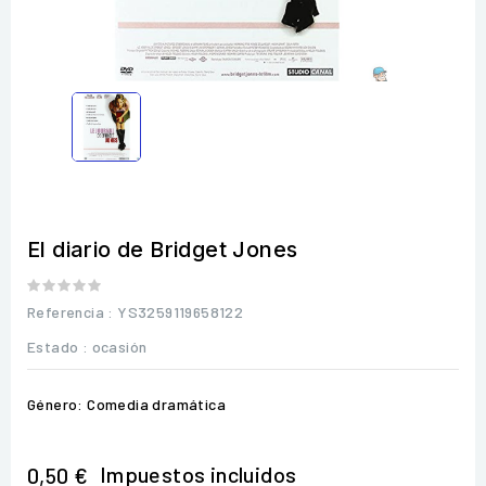
El diario de Bridget Jones
Referencia
: YS3259119658122
Estado :
ocasión
Género: Comedia dramática
Impuestos incluidos
0,50 €