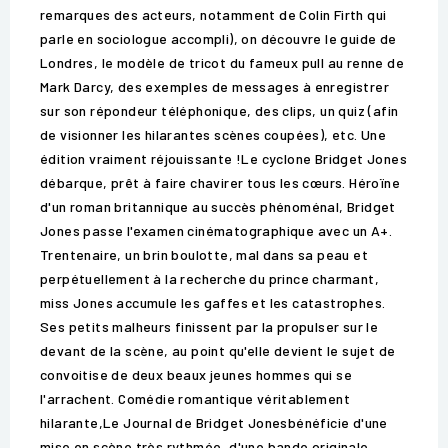
remarques des acteurs, notamment de Colin Firth qui
parle en sociologue accompli), on découvre le guide de
Londres, le modèle de tricot du fameux pull au renne de
Mark Darcy, des exemples de messages à enregistrer
sur son répondeur téléphonique, des clips, un quiz (afin
de visionner les hilarantes scènes coupées), etc. Une
édition vraiment réjouissante !Le cyclone Bridget Jones
débarque, prêt à faire chavirer tous les cœurs. Héroïne
d'un roman britannique au succès phénoménal, Bridget
Jones passe l'examen cinématographique avec un A+.
Trentenaire, un brin boulotte, mal dans sa peau et
perpétuellement à la recherche du prince charmant,
miss Jones accumule les gaffes et les catastrophes.
Ses petits malheurs finissent par la propulser sur le
devant de la scène, au point qu'elle devient le sujet de
convoitise de deux beaux jeunes hommes qui se
l'arrachent. Comédie romantique véritablement
hilarante,Le Journal de Bridget Jonesbénéficie d'une
mise en scène très rythmée, d'une bande originale