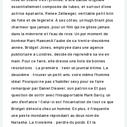
essentiellement composée de tubes, et surtout d'une
actrice épatante, Renee Zellweger, véritable petit brin
de folie et de légèreté. À ses côtés, un Hugh Grant plus
charmeur que jamais, pour un film qui ne glisse jamais
dans la mièvrerie et l'eau de rose. Un pur moment de
bonheur.Marc MaesenA l'aube de sa trente-deuxième
année, Bridget Jones, employée dans une agence
publicitaire à Londres, décide de reprendre sa vie en
main. Pour ce faire, elle dresse une liste de bonnes
résolutions : La première : tenir un journal intime. La
deuxième : trouver un petit ami, voire même l'homme
idéal. Pourquoi ne pas s'habiller sexy pour se faire
remarquer par Daniel Cleaver, son patron oe Et pas
question de sortir avec l'insupportable Mark Darcy, un
ami d'enfance ! Celui-ci est l'incarnation de tout ce que
Bridget déteste chez un homme. En plus, il fréquente
une peste mondaine répondant au doux nom de
Natasha. La troisième : perdre du poids. Et la