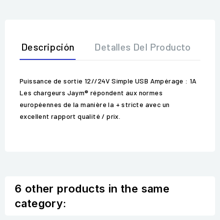
Descripción
Detalles Del Producto
O
Puissance de sortie 12//24V Simple USB Ampérage : 1A
Les chargeurs Jaym® répondent aux normes
européennes de la manière la + stricte avec un
excellent rapport qualité / prix.
6 other products in the same
category: