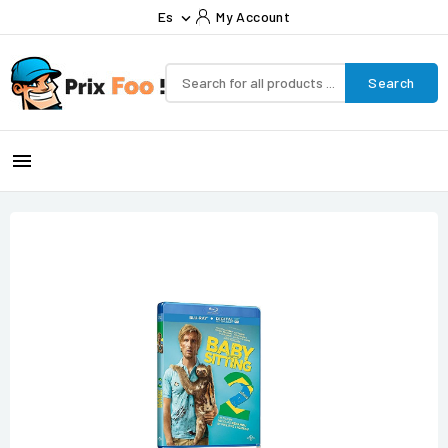
Es
My Account

Search
