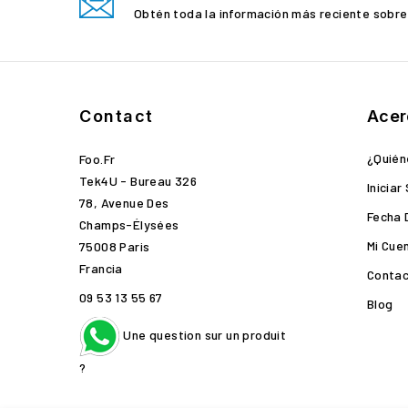
Obtén toda la información más reciente sobre
Contact
Acer
¿Quié
Foo.fr
Tek4U - Bureau 326
Iniciar
78, Avenue Des
Fecha 
Champs-Élysées
Mi Cue
75008 Paris
Francia
Contac
09 53 13 55 67
Blog
Une question sur un produit
?