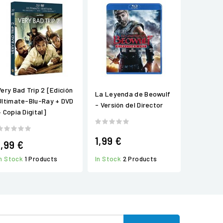
Very Bad Trip 2 [Edición
La Leyenda de Beowulf
Ultimate-Blu-Ray + DVD
- Versión del Director
+ Copia Digital]
1,99 €
1,99 €
In Stock
2 Products
In Stock
1 Products