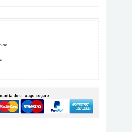
olso
ga
arantía de un pago seguro