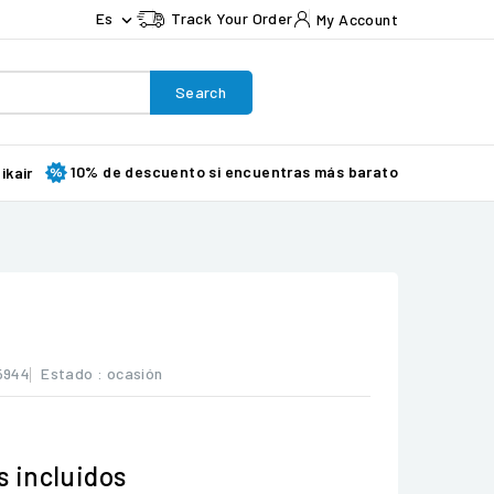
Es
Track Your Order
My Account

Search
10% de descuento si encuentras más barato
ikair
5944
Estado :
ocasión
 incluidos