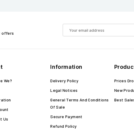
d offers
t
Information
Produc
re We?
Delivery Policy
Prices Dr
Legal Notices
New Prod
ration
General Terms And Conditions
Best Sale
Of Sale
ount
Secure Payment
t Us
Refund Policy