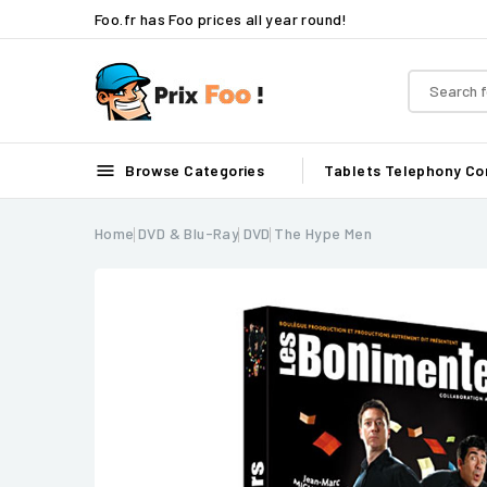
Foo.fr has Foo prices all year round!

Browse Categories
Tablets
Telephony
Co
Home
DVD & Blu-Ray
DVD
The Hype Men