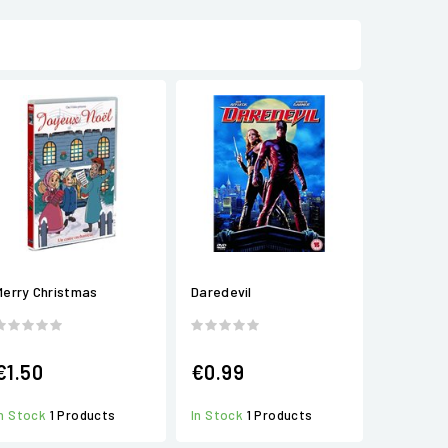
Merry Christmas
Daredevil
€1.50
€0.99
In Stock
1 Products
In Stock
1 Products