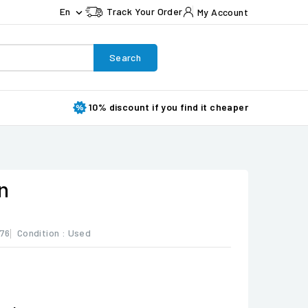
En
Track Your Order
My Account

Search
10% discount if you find it cheaper
n
76
Condition :
Used