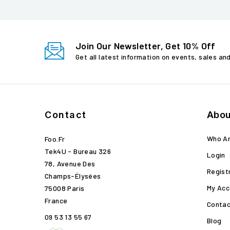
Join Our Newsletter, Get 10% Off
Get all latest information on events, sales an
Contact
Abou
Who A
Foo.fr
Tek4U - Bureau 326
Login
78, Avenue Des
Regist
Champs-Élysées
My Acc
75008 Paris
France
Contac
09 53 13 55 67
Blog