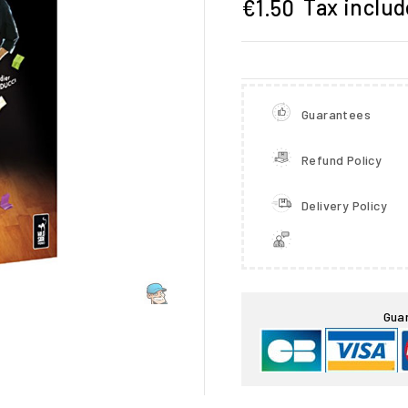
Tax inclu
€1.50
Guarantees
Refund Policy
Delivery Policy

Gua