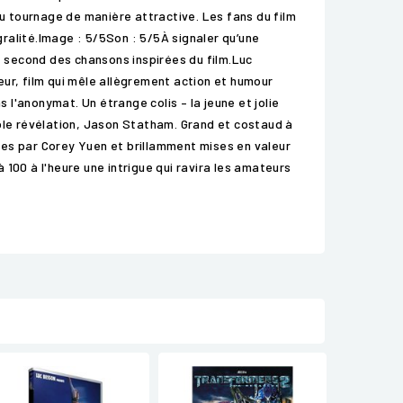
du tournage de manière attractive. Les fans du film
ralité.Image : 5/5Son : 5/5À signaler qu’une
e second des chansons inspirées du film.Luc
ur, film qui mêle allègrement action et humour
l'anonymat. Un étrange colis – la jeune et jolie
able révélation, Jason Statham. Grand et costaud à
ées par Corey Yuen et brillamment mises en valeur
100 à l'heure une intrigue qui ravira les amateurs