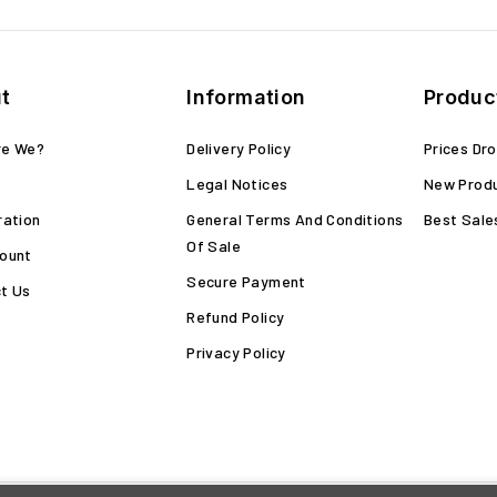
t
Information
Produc
re We?
Delivery Policy
Prices Dr
Legal Notices
New Prod
ration
General Terms And Conditions
Best Sale
Of Sale
ount
Secure Payment
t Us
Refund Policy
Privacy Policy