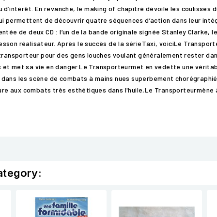
 d’intérêt. En revanche, le making of chapitré dévoile les coulisses 
ui permettent de découvrir quatre séquences d’action dans leur intég
ntée de deux CD : l’un de la bande originale signée Stanley Clarke, l
son réalisateur. Après le succès de la sérieTaxi, voiciLe Transporte
transporteur pour des gens louches voulant généralement rester dans 
ins et met sa vie en danger.Le Transporteurmet en vedette une vérit
elle dans les scène de combats à mains nues superbement chorégraphi
ture aux combats très esthétiques dans l'huile,Le Transporteurmène à 
ategory: