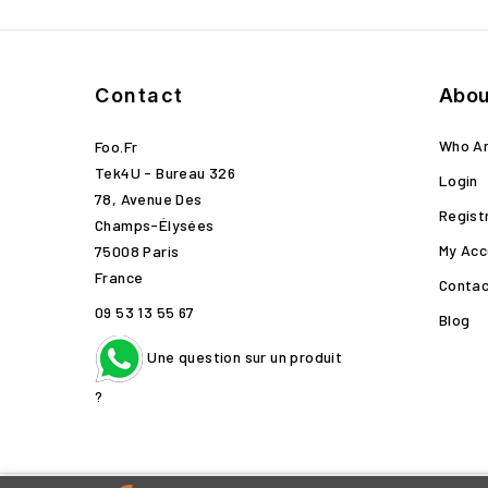
Contact
Abou
Who A
Foo.fr
Tek4U - Bureau 326
Login
78, Avenue Des
Regist
Champs-Élysées
My Acc
75008 Paris
France
Contac
09 53 13 55 67
Blog
Une question sur un produit
?