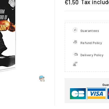
Tax inclu
€1.50
Guarantees
Refund Policy
Delivery Policy

Gua