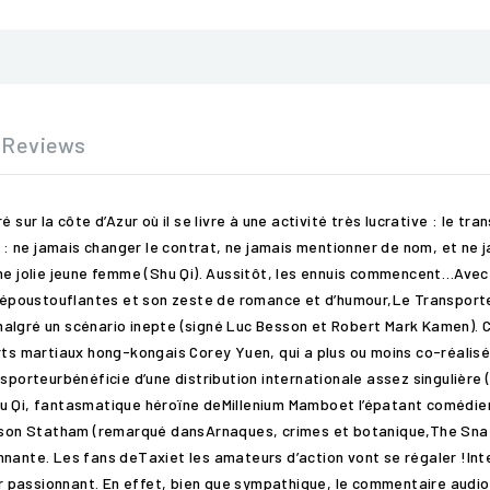
Reviews
sur la côte d’Azur où il se livre à une activité très lucrative : le tra
 : ne jamais changer le contrat, ne jamais mentionner de nom, et ne jam
une jolie jeune femme (Shu Qi). Aussitôt, les ennuis commencent…Avec
époustouflantes et son zeste de romance et d’humour,Le Transporte
malgré un scénario inepte (signé Luc Besson et Robert Mark Kamen).
rts martiaux hong-kongais Corey Yuen, qui a plus ou moins co-réalisé 
sporteurbénéficie d’une distribution internationale assez singulière 
hu Qi, fantasmatique héroïne deMillenium Mamboet l’épatant comédie
 Jason Statham (remarqué dansArnaques, crimes et botanique,The Sna
nnante. Les fans deTaxiet les amateurs d’action vont se régaler !In
passionnant. En effet, bien que sympathique, le commentaire audio ef