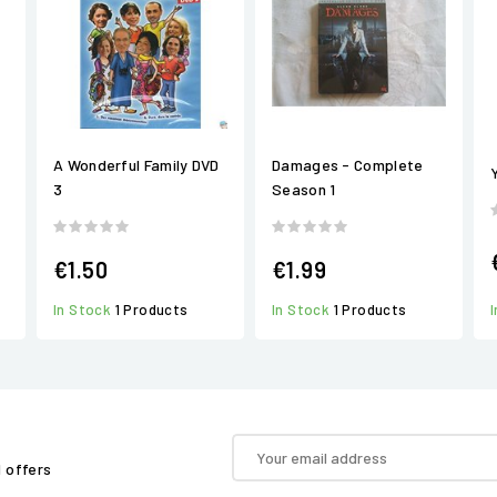
A Wonderful Family DVD
Damages - Complete
3
Season 1
€1.50
€1.99
In Stock
1 Products
In Stock
1 Products
d offers