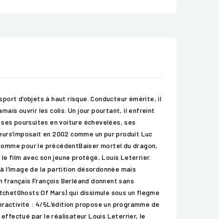
nsport d’objets à haut risque. Conducteur émérite, il
ais ouvrir les colis. Un jour pourtant, il enfreint
 ses poursuites en voiture échevelées, ses
urs’imposait en 2002 comme un pur produit Luc
 Comme pour le précédentBaiser mortel du dragon,
le film avec son jeune protégé, Louis Leterrier.
(à l’image de la partition désordonnée mais
n français François Berléand donnent sans
tchetGhosts Of Mars) qui dissimule sous un flegme
teractivité : 4/5L’édition propose un programme de
fectué par le réalisateur Louis Leterrier, le