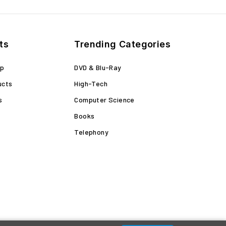
ts
Trending Categories
op
DVD & Blu-Ray
ucts
High-Tech
s
Computer Science
Books
Telephony