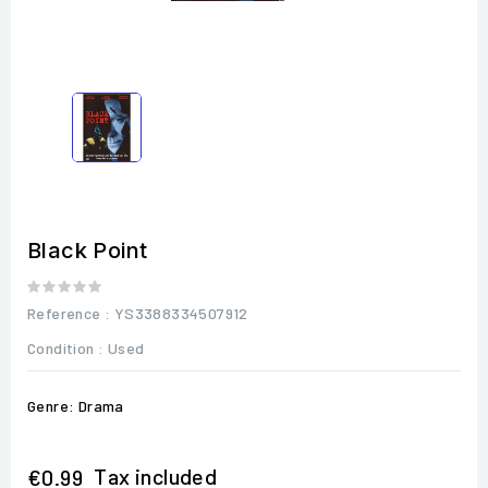
Black Point
Reference
: YS3388334507912
Condition :
Used
Genre: Drama
Tax included
€0.99