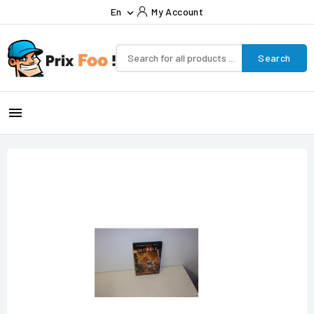
En
My Account

Search
