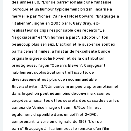
des années 60, "L'or se barre" exhalait une fantaisie
loufoque et un humour typiquement british, incarné à
merveille par Michael Caine et Noel Coward. "Braquage à
l'italienne", signé en 2003 par F. Gary Gray, ex-
réalisateur de clips responsable des récents "Le
Négociateur" et "Un homme à part", adopte un ton
beaucoup plus sérieux. L'action et le suspense sont ici
parfaitement huilés, à l'instar de l'excellente bande
originale signée John Powell et de la distribution
prestigieuse, façon "Ocean's Eleven". Conjuguant
habilement sophistication et efficacité, ce
divertissement est plus que recommandable
!Interactivité : 3/5Un contenu un peu trop promotionnel
dans lequel on peut néanmoins découvrir six scènes
coupées amusantes et les secrets des cascades sur les
canaux de Venise.Image et son : 5/5Le film est
également disponible dans un coffret 2-DVD,
comprenant la version originale de 1969 "L'or se
barre".Braquage à l’italienneest le remake d'un film