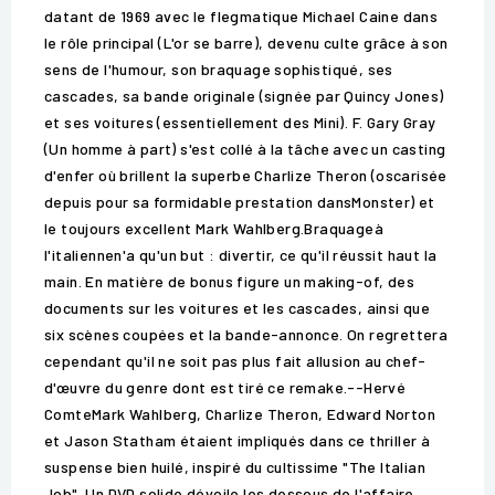
datant de 1969 avec le flegmatique Michael Caine dans
le rôle principal (L'or se barre), devenu culte grâce à son
sens de l'humour, son braquage sophistiqué, ses
cascades, sa bande originale (signée par Quincy Jones)
et ses voitures (essentiellement des Mini). F. Gary Gray
(Un homme à part) s'est collé à la tâche avec un casting
d'enfer où brillent la superbe Charlize Theron (oscarisée
depuis pour sa formidable prestation dansMonster) et
le toujours excellent Mark Wahlberg.Braquageà
l'italiennen'a qu'un but : divertir, ce qu'il réussit haut la
main. En matière de bonus figure un making-of, des
documents sur les voitures et les cascades, ainsi que
six scènes coupées et la bande-annonce. On regrettera
cependant qu'il ne soit pas plus fait allusion au chef-
d'œuvre du genre dont est tiré ce remake.--Hervé
ComteMark Wahlberg, Charlize Theron, Edward Norton
et Jason Statham étaient impliqués dans ce thriller à
suspense bien huilé, inspiré du cultissime "The Italian
Job". Un DVD solide dévoile les dessous de l'affaire.